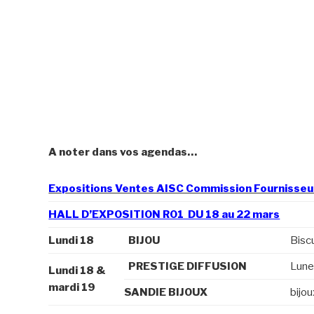
A noter dans vos agendas…
Expositions Ventes AISC Commission Fournisseu
HALL D’EXPOSITION R01 DU 18 au 22 mars
Lundi 18
BIJOU
Biscu
PRESTIGE DIFFUSION
Lunet
Lundi 18 &
mardi 19
SANDIE BIJOUX
bijou