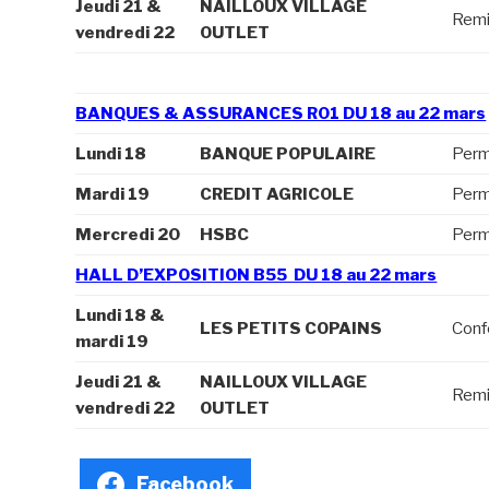
Jeudi 21 &
NAILLOUX VILLAGE
Remi
vendredi 22
OUTLET
BANQUES & ASSURANCES R01 DU 18 au 22 mars
Lundi 18
BANQUE POPULAIRE
Perm
Mardi 19
CREDIT AGRICOLE
Perm
Mercredi 20
HSBC
Perm
HALL D’EXPOSITION B55 DU 18 au 22 mars
Lundi 18 &
LES PETITS COPAINS
Conf
mardi 19
Jeudi 21 &
NAILLOUX VILLAGE
Remi
vendredi 22
OUTLET
Facebook