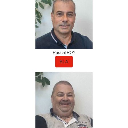
Pascal
ROY
BLA