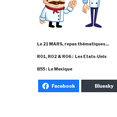
Le
21 MARS
, repas thématiques…
R01, R02 & R06 : Les Etats-Unis
B55 : Le Mexique
Facebook
Bluesky