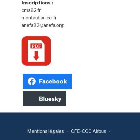
Inscriptions :
cma82.fr
montauban.cci.fr
anefa82@anefa.org
Facebook
Bluesky
Mentions légales
CFE-CGC Airbus