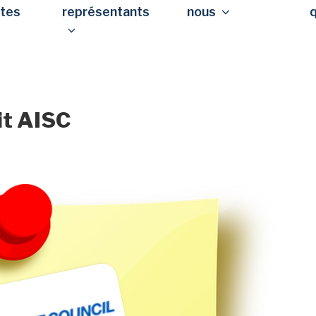
stes
représentants
nous
t AISC