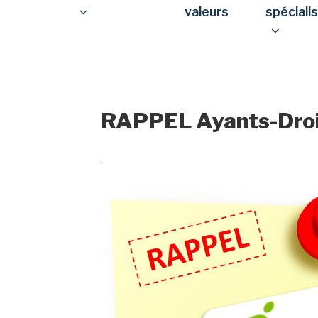
valeurs
spéciali
RAPPEL Ayants-Droi
.