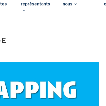
stes
représentants
nous
-E