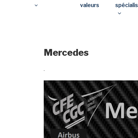
valeurs
spéciali
Mercedes
.